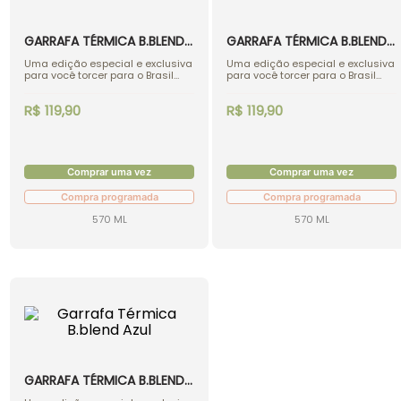
GARRAFA TÉRMICA B.BLEND
GARRAFA TÉRMICA B.BLEND
VERDE
AMARELO
Uma edição especial e exclusiva
Uma edição especial e exclusiva
para você torcer para o Brasil
para você torcer para o Brasil
com a sua B.blend, em qualquer
com a sua B.blend, em qualquer
lugar e carregando sempre as
lugar e carregando sempre as
R$ 119,90
R$ 119,90
cores da seleção.
cores da seleção.
Comprar uma vez
Comprar uma vez
Compra programada
Compra programada
570 ML
570 ML
GARRAFA TÉRMICA B.BLEND
AZUL