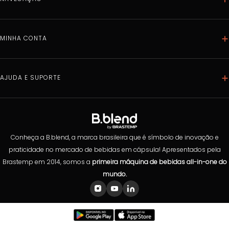
Home
Máquinas
MINHA CONTA
Bebidas
Dados pessoais
Acessórios
Meus pedidos
AJUDA E SUPORTE
Caixa Mix
Meus endereços
Combos
Política de privacidade
Minhas compras programadas
Compra Programada
Trocas e Devoluções
Clube B.Blend
Instalação
Conheça a B.blend, a marca brasileira que é símbolo de inovação e
Dúvidas Frequentes
praticidade no mercado de bebidas em cápsula! Apresentados pela
Brastemp em 2014, somos a
primeira máquina de bebidas all-in-one do
Preferências de cookies
mundo.