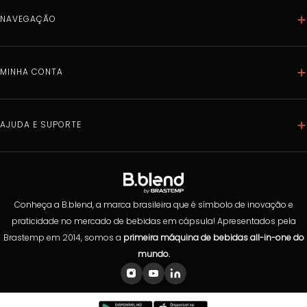
NAVEGAÇÃO
Home
Máquinas
MINHA CONTA
Bebidas
Dados pessoais
Acessórios
Meus pedidos
AJUDA E SUPORTE
Caixa Mix
Meus endereços
Combos
Política de privacidade
Minhas compras programadas
Compra Programada
Trocas e Devoluções
Clube B.Blend
Instalação
Conheça a B.blend, a marca brasileira que é símbolo de inovação e
Dúvidas Frequentes
praticidade no mercado de bebidas em cápsula! Apresentados pela
Brastemp em 2014, somos a
primeira máquina de bebidas all-in-one do
Preferências de cookies
mundo.