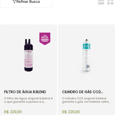
Refinar Busca
FILTRO DE ÁGUA B.BLEND
CILINDRO DE GÁS CO2
B.BLEND
O filtro de água original b.blend é
O cilindro CO2 original b.blend
o que garante a pureza e a
garante o gás na medida certa
qualidade da água e de cada
em cada bebida, da água com
bebida preparada na sua
gás aos refrigerantes e sodas
R$ 229,90
R$ 229,90
máquina. Recomendamos a
italianas. Desenvolvido