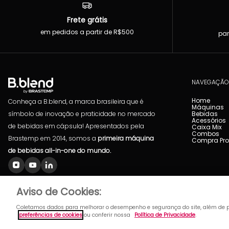
Frete grátis
em pedidos a partir de R$500
par
NAVEGAÇÃ
Home
Conheça a B.blend, a marca brasileira que é
Máquinas
símbolo de inovação e praticidade no mercado
Bebidas
Acessórios
de bebidas em cápsula! Apresentados pela
Caixa Mix
Combos
Brastemp em 2014, somos a
primeira máquina
Compra Pr
de bebidas all-in-one do mundo.
Aviso de Cookies:
Coletamos dados para melhorar o desempenho e segurança do site, além de p
preferências de cookies
ou conferir nossa
Política de Privacidade
.
A venda e o consumo de bebida alcoólica são proibidos para menores. beba com mode
Copyright B.blend © 2023 - Todos os direitos reservados. B.BLEND MÁQUINAS E BEBIDAS