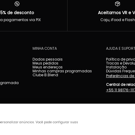
5% de desconto
Aceitamos VR e 
a pagamentos via PIX
Caju, iFood e Flash
O
MINHA CONTA
AJUDA E SUPOR
Dados pessoais
Política de pri
Meus pedidos
Trocas e Devol
Meus endereços
Instalação
Minhas compras programadas
Dúvidas Freque
Clube B.Blend
Preferências de
ogramada
Central de rel
+55 11 98176-111
ersonalizar anúncios. Você pode configurar suas
ração. se for dirigir não beba.
 S.A. | CNPJ: 22.172.203/0001-06 | IE: 144.438.810.115