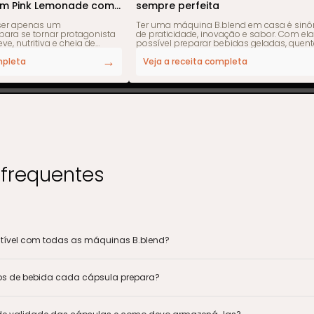
m Pink Lemonade com
sempre perfeita
or @casadamerci
 ser apenas um
Ter uma máquina B.blend em casa é sin
ra se tornar protagonista
de praticidade, inovação e sabor. Com ela
ve, nutritiva e cheia de
possível preparar bebidas geladas, quent
 pode ser saborosa,
com gás ou sem, sempre com um simpl
→
s ingredientes certos,
toque. Mas para que o desempenho cont
mpleta
Veja a receita completa
do nisso, a
impecável e a experiência de uso seja s
údo @casadamerci
positiva, é fundamental manter uma rotin
ombinação surpreendente:
cuidados e manutenção. Neste conteúdo
as tropicais e folhas
te mostrar como limpar sua B.blend
a com a refrescância única
corretamente, quais são os cuidados diár
ink Lemonade com gás da
recomendados e como garantir que ela f
como nova por muito mais tempo. Por que a
icas de harmonização e
manutenção da B.blend é importante? Ma
um prato simples em uma
que limpeza: desempenho, durabilidade 
al completa com aju
segurança</
frequentes
atível com todas as máquinas B.blend?
tros de bebida cada cápsula prepara?