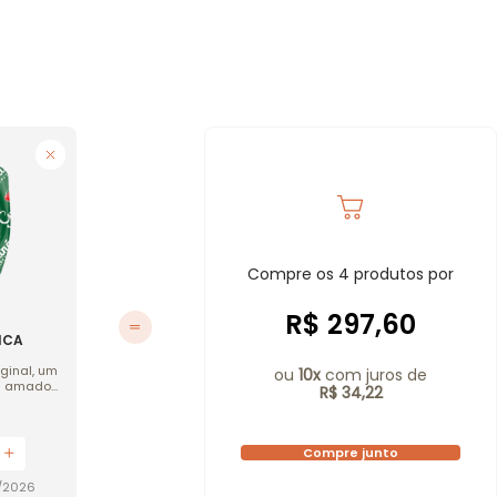
Compre os
4
produtos por
R$ 297,60
ICA
ginal, um
ou
10
x
com juros de
is amados
R$ 34,22
lássico e
a com
or
Compre junto
9/2026