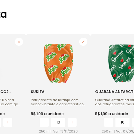
ta
 CO2
SUKITA
GUARANÁ ANTARCT
 B.blend
Refrigerante de laranja com
Guaraná Antarctica ori
gua com gás
sabor vibrante e característico
dos refrigerantes ma
cadas, com
da Sukita, agora baixo em
do Brasil, com sabor c
açúcares. Perfeito para quem
marcante. Uma bebid
de
R$ 1,99
a unidade
R$ 1,99
a unidade
20 bebidas.
busca o equilíbrio entre o cítrico
gás que combina dulç
ação
e o doce na medida certa.
equilibrado e aroma
10
10
dade no uso
característico.
250 ml
|
Val: 13/11/2026
250 ml
|
Val: 07/0