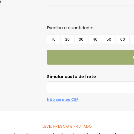
Escolha a quantidade:
10
20
30
40
50
60
Não sei meu CEP
LEVE, FRESCO E FRUTADO