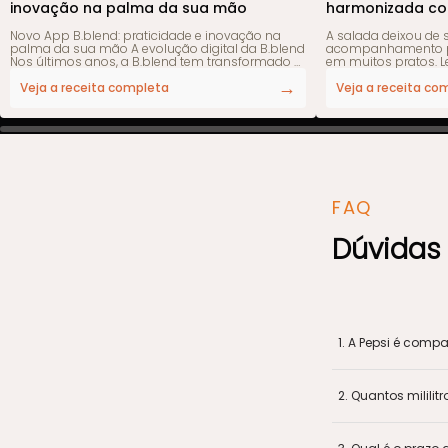
inovação na palma da sua mão
harmonizada co
Gás B.blend, p
Novo App B.blend: praticidade e inovação na
A salada deixou de
palma da sua mão A evolução digital da B.blend
acompanhamento pa
Nos últimos anos, a B.blend tem transformado a
em muitos pratos. Le
forma como as pessoas consomem bebidas
possibilidades, ela
→
em casa e no trabalho. Pioneira no conceito de
refrescante e, com o
Veja a receita completa
Veja a receita co
máquina de bebidas em cápsulas all-in-one, a
extremamente sofisticada. Pensan
marca oferece praticidade, diversidade e
criadora de conte
qualidade
desenvolveu uma c
uma salada com frut
frescas, harmonizad
da Soda Italiana P
B.blend. Neste conteúdo, você confere o passo a
passo da receita, d
FAQ
como transformar 
experiência sensori
Dúvidas
1
.
A Pepsi é comp
2
.
Quantos milili