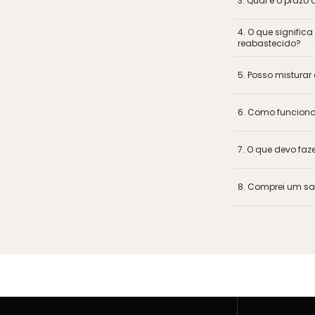
3
.
Qual é o prazo
4
.
O que signific
reabastecido?
5
.
Posso misturar
6
.
Como funciona o
7
.
O que devo faz
8
.
Comprei um sab