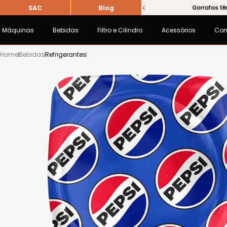
SAC
Blog
Garrafas térmicas bblend
em três novas cores!
Máquinas
Bebidas
Filtro e Cilindro
Acessórios
Co
Bebidas
Refrigerantes