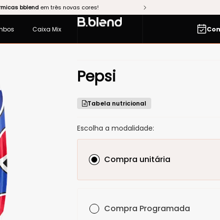
Baixe o app
e compre mais rápido!
mbos
Caixa Mix
Com
Pepsi
Tabela nutricional
Escolha a modalidade:
Compra unitária
Compra Programada