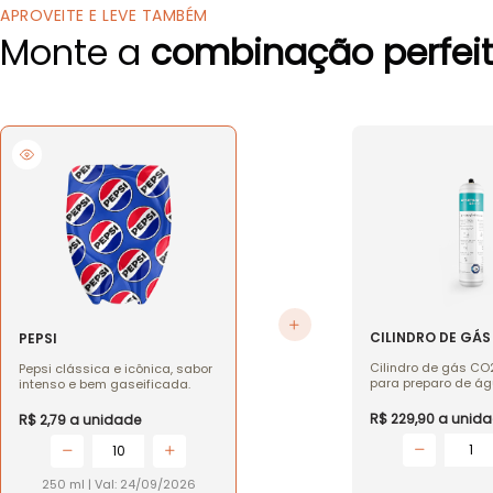
APROVEITE E LEVE TAMBÉM
Monte a
combinação perfei
CILINDRO DE GÁS
PEPSI
B.BLEND
Cilindro de gás CO2
Pepsi clássica e icônica, sabor
para preparo de á
intenso e bem gaseificada.
e bebidas gaseifi
rendimento de
R$ 229,90
a unida
R$ 2,79
a unidade
aproximadamente 2
Garante carbonat
1
10
eficiente e pratici
da máquina.
250 ml
|
Val: 24/09/2026