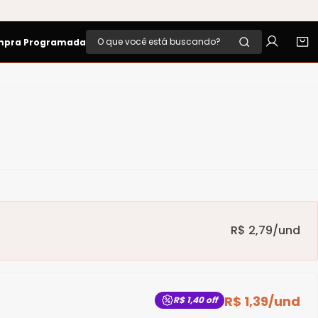
Aniversário B.blend! Descubra bebidas com
até 70%OFF
!
O que você está buscando?
pra Programada
R$ 2,79
/und
R$ 1,39
/und
R$ 1,40
off