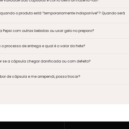
 de validade das cápsulas e como devo armazená-las?
a quando o produto está “temporariamente indisponível”? Quando será
 a Pepsi com outras bebidas ou usar gelo no preparo?
 processo de entrega e qual é o valor do frete?
er se a cápsula chegar danificada ou com defeito?
or de cápsula e me arrependi, posso trocar?