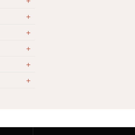
+
+
+
+
+
+